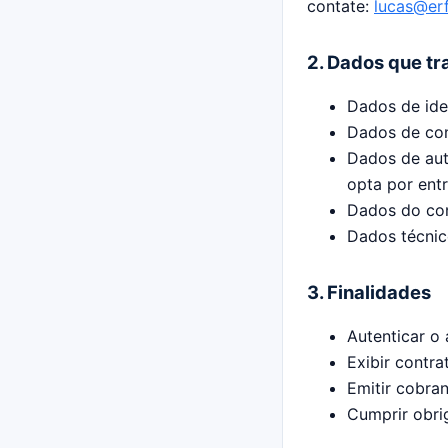
contate:
lucas@erf
2. Dados que t
Dados de ide
Dados de con
Dados de aut
opta por ent
Dados do con
Dados técnic
3. Finalidades
Autenticar o 
Exibir contr
Emitir cobran
Cumprir obrig